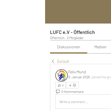
LUFC e.V - Öffentlich
Öffentlich
·
3 Mitglieder
Diskussionen
Medien
Zurück
Felix Mund
9. Januar 2026
·
joined the gr
0
0 Kommentare
Write a comment...