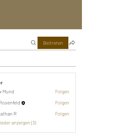
Beitreten
er
ix Mund
Folgen
Rosenfeld
Folgen
athan R
Folgen
 R
lieder anzeigen (3)