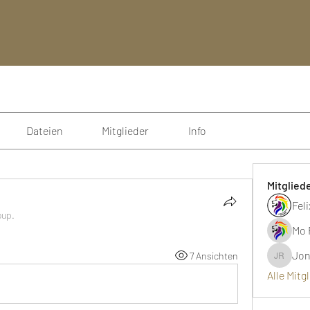
Dateien
Mitglieder
Info
Mitglied
Fel
oup.
Mo 
Jon
7 Ansichten
Jonathan
Alle Mitg