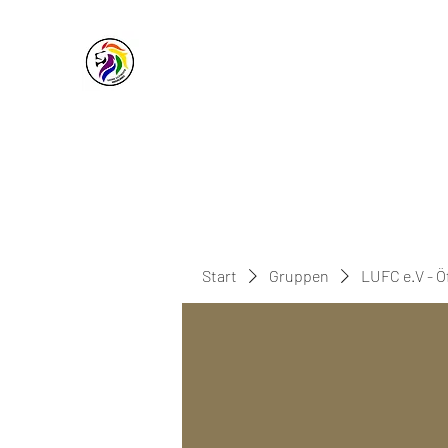
Lions Ultimate Frisbee Club e.
Werde ein Teil des Teams!
Start
Gruppen
LUFC e.V - Ö